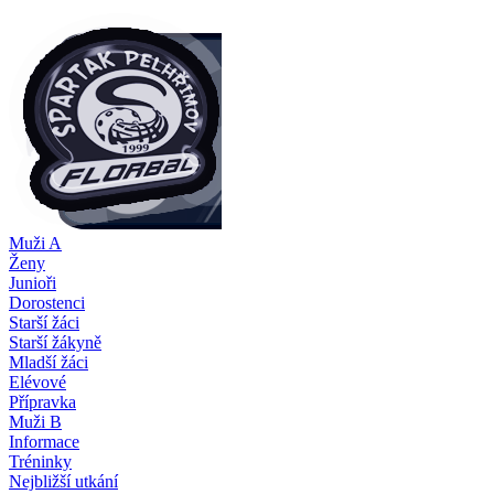
Muži A
Ženy
Junioři
Dorostenci
Starší žáci
Starší žákyně
Mladší žáci
Elévové
Přípravka
Muži B
Informace
Tréninky
Nejbližší utkání