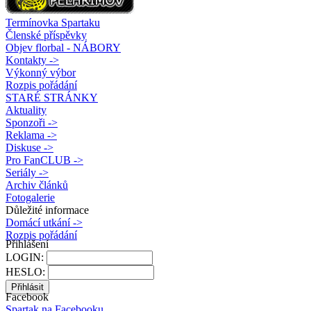
Termínovka Spartaku
Členské příspěvky
Objev florbal - NÁBORY
Kontakty ->
Výkonný výbor
Rozpis pořádání
STARÉ STRÁNKY
Aktuality
Sponzoři ->
Reklama ->
Diskuse ->
Pro FanCLUB ->
Seriály ->
Archiv článků
Fotogalerie
Důležité informace
Domácí utkání ->
Rozpis pořádání
Přihlášení
LOGIN:
HESLO:
Facebook
Spartak na Facebooku