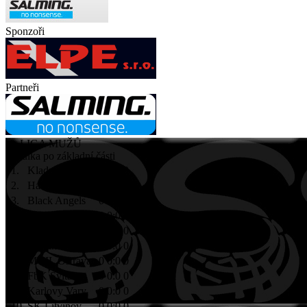
Sponzoři
Partneři
1. LIGA MUŽŮ
tabulka po základní části
1.
Kladno
0
0:0
0
2.
Hattrick Brno
0
0:0
0
3.
Black Angels
0
0:0
0
4.
Start98 Praha
0
0:0
0
5.
Pegres Havířov
0
0:0
0
6.
TJ Vinohrady
0
0:0
0
7.
MVIL Ostrava
0
0:0
0
8.
FbK Svitavy
0
0:0
0
9.
Karlovy Vary
0
0:0
0
10.
SK Litvínov
0
0:0
0