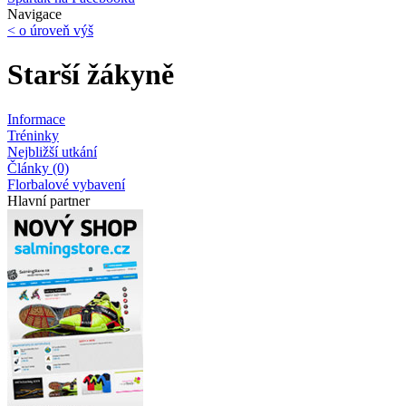
Navigace
< o úroveň výš
Starší žákyně
Informace
Tréninky
Nejbližší utkání
Články (0)
Florbalové vybavení
Hlavní partner