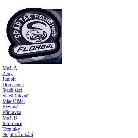
Muži A
Ženy
Junioři
Dorostenci
Starší žáci
Starší žákyně
Mladší žáci
Elévové
Přípravka
Muži B
Informace
Tréninky
Nejbližší utkání