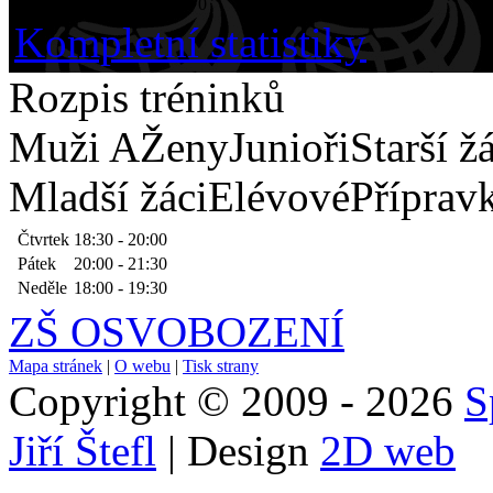
14.
Pelhřimov
0
0:0
0
Kompletní statistiky
Rozpis tréninků
Muži A
Ženy
Junioři
Starší ž
Mladší žáci
Elévové
Příprav
Čtvrtek
18:30 - 20:00
Pátek
20:00 - 21:30
Neděle
18:00 - 19:30
ZŠ OSVOBOZENÍ
Mapa stránek
|
O webu
|
Tisk strany
Copyright © 2009 - 2026
S
Jiří Štefl
| Design
2D web