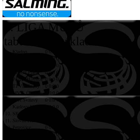
1. LIGA MUŽŮ
tabulka po základní části
1.
Kladno
0
0:0
0
2.
Hattrick Brno
0
0:0
0
3.
Black Angels
0
0:0
0
4.
Start98 Praha
0
0:0
0
5.
Pegres Havířov
0
0:0
0
6.
TJ Vinohrady
0
0:0
0
7.
MVIL Ostrava
0
0:0
0
8.
FbK Svitavy
0
0:0
0
9.
Karlovy Vary
0
0:0
0
10.
SK Litvínov
0
0:0
0
11.
Slovan Havířov
0
0:0
0
12.
Petrovice
0
0:0
0
13.
Chomutov
0
0:0
0