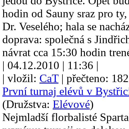
jedou do Bystřice. Opět bu
hodin od Sauny sraz pro ty, 
Dr. Veselého; hala se nachá
doprava: společná s Jindř
návrat cca 15:30 hodin trené
| 04.12.2010 | 11:36 |
| vložil:
CaT
| přečteno: 18
První turnaj elévů v Bystřic
(Družstva:
Elévové
)
Nejmladší florbalisté Spart