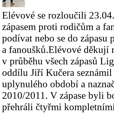
Elévové se rozloučili 23.0
zápasem proti rodičům a fa
podívat nebo se do zápasu 
a fanoušků.Elévové děkují
v průběhu všech zápasů Li
oddílu Jiří Kučera seznámi
uplynulého období a naznač
2010/2011. V zápase byli bo
přehráli čtyřmi kompletními