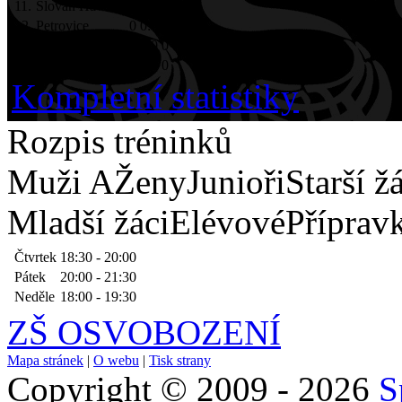
11.
Slovan Havířov
0
0:0
0
12.
Petrovice
0
0:0
0
13.
Chomutov
0
0:0
0
14.
Pelhřimov
0
0:0
0
Kompletní statistiky
Rozpis tréninků
Muži A
Ženy
Junioři
Starší ž
Mladší žáci
Elévové
Příprav
Čtvrtek
18:30 - 20:00
Pátek
20:00 - 21:30
Neděle
18:00 - 19:30
ZŠ OSVOBOZENÍ
Mapa stránek
|
O webu
|
Tisk strany
Copyright © 2009 - 2026
S