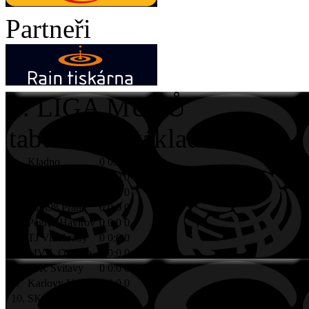
Partneři
1. LIGA MUŽŮ
tabulka po základní části
1.
Kladno
0
0:0
0
2.
Hattrick Brno
0
0:0
0
3.
Black Angels
0
0:0
0
4.
Start98 Praha
0
0:0
0
5.
Pegres Havířov
0
0:0
0
6.
TJ Vinohrady
0
0:0
0
7.
MVIL Ostrava
0
0:0
0
8.
FbK Svitavy
0
0:0
0
9.
Karlovy Vary
0
0:0
0
10.
SK Litvínov
0
0:0
0