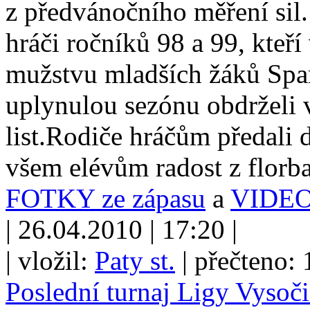
z předvánočního měření sil.
hráči ročníků 98 a 99, kteří
mužstvu mladších žáků Spa
uplynulou sezónu obdrželi 
list.Rodiče hráčům předali
všem elévům radost z florb
FOTKY ze zápasu
a
VIDE
| 26.04.2010 | 17:20 |
| vložil:
Paty st.
| přečteno:
Poslední turnaj Ligy Vysoč