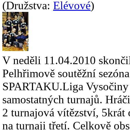
(Družstva:
Elévové
)
V neděli 11.04.2010 skonči
Pelhřimově soutěžní sezón
SPARTAKU.Liga Vysočiny e
samostatných turnajů. Hr
2 turnajová vítězství, 5krát
na turnaji třetí. Celkově ob