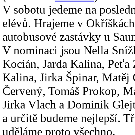
V sobotu jedeme na posledn
elévů. Hrajeme v Okříškách
autobusové zastávky u Saun
V nominaci jsou Nella Sní
Kocián, Jarda Kalina, Peťa
Kalina, Jirka Špinar, Matě
Červený, Tomáš Prokop, Mat
Jirka Vlach a Dominik Glej
a určitě budeme nejlepší. T
uděláme proto všechno.