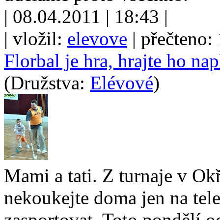
| 08.04.2011 | 18:43 |
| vložil:
elevove
| přečteno:
Florbal je hra, hrajte ho na
(Družstva:
Elévové
)
Mami a tati. Z turnaje v Ok
nekoukejte doma jen na tele
zasportovat. Toto pondělí o