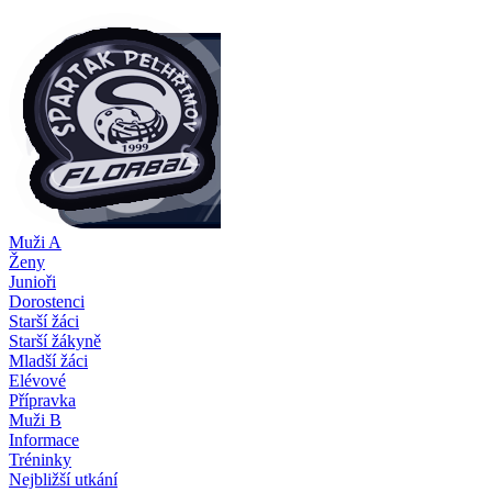
Muži A
Ženy
Junioři
Dorostenci
Starší žáci
Starší žákyně
Mladší žáci
Elévové
Přípravka
Muži B
Informace
Tréninky
Nejbližší utkání