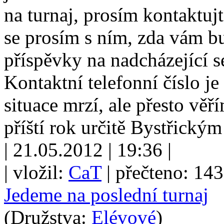
na turnaj, prosím kontaktuj
se prosím s ním, zda vám b
příspěvky na nadcházející 
Kontaktní telefonní číslo je
situace mrzí, ale přesto věř
příští rok určitě Bystřickým
| 21.05.2012 | 19:36 |
| vložil:
CaT
| přečteno: 14
Jedeme na poslední turnaj
(Družstva:
Elévové
)