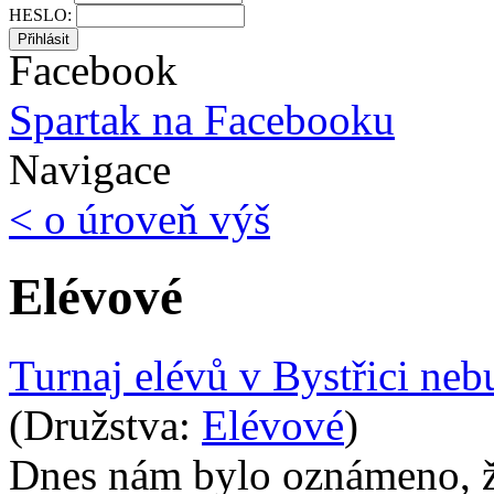
HESLO:
Facebook
Spartak na Facebooku
Navigace
< o úroveň výš
Elévové
Turnaj elévů v Bystřici neb
(Družstva:
Elévové
)
Dnes nám bylo oznámeno, ž