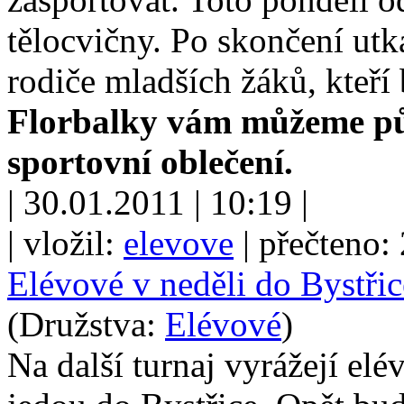
tělocvičny. Po skončení utk
rodiče mladších žáků, kteří
Florbalky vám můžeme půj
sportovní oblečení.
| 30.01.2011 | 10:19 |
| vložil:
elevove
| přečteno:
Elévové v neděli do Bystřic
(Družstva:
Elévové
)
Na další turnaj vyrážejí el