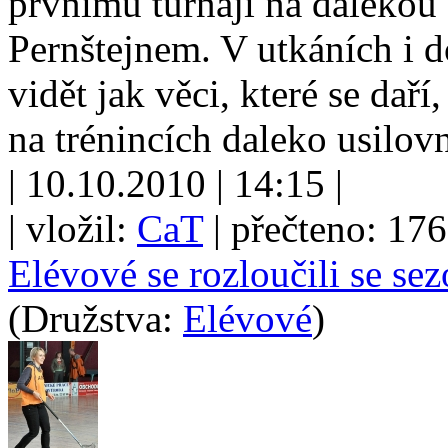
prvnímu turnaji na dalekou 
Pernštejnem. V utkáních i 
vidět jak věci, které se daří,
na trénincích daleko usilovn
| 10.10.2010 | 14:15 |
| vložil:
CaT
| přečteno: 17
Elévové se rozloučili se se
(Družstva:
Elévové
)